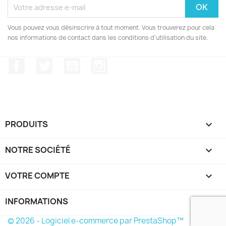
Vous pouvez vous désinscrire à tout moment. Vous trouverez pour cela
nos informations de contact dans les conditions d'utilisation du site.
Facebook
Twitter
YouTube
Instagram
PRODUITS

NOTRE SOCIÉTÉ

VOTRE COMPTE

INFORMATIONS
keyboard_arrow_down
© 2026 - Logiciel e-commerce par PrestaShop™