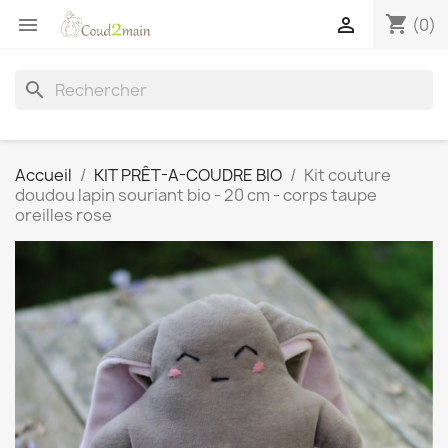
shopping_cart


(0)
search
Accueil
KIT PRÊT-A-COUDRE BIO
Kit couture
doudou lapin souriant bio - 20 cm - corps taupe
oreilles rose