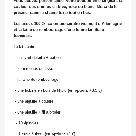
Vous pouvez personnaliser votre doudou en changeant la
couleur des oreilles en bleu, rose ou blanc. Merci de le
préciser dans le champ texte tout en bas.
Les tissus 100 % coton bio certifié viennent d Allemagne
et la laine de rembourrage d'une ferme familiale
française.
Le kit contient:
- un livret détaillé + patron
- 2 morceaux de tissu
- la laine de rembourrage
- une bobine en bois de fil bio
(en option: +3.5 €)
- une aiguille à coudre
- une aiguille + fil à broder
- 10 épingles
- 1 craie à tissu
(en option: +1 €)