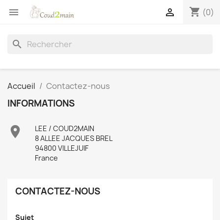
shopping_cart


(0)
search
Accueil
Contactez-nous
INFORMATIONS

LEE / COUD2MAIN
8 ALLEE JACQUES BREL
94800 VILLEJUIF
France
CONTACTEZ-NOUS
Sujet