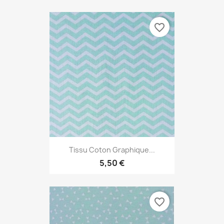
favorite_border
Tissu Coton Graphique...
5,50 €
favorite_border