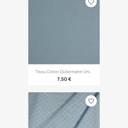
favorite_border
Tissu Coton Gütermann Uni...
7,50 €
favorite_border