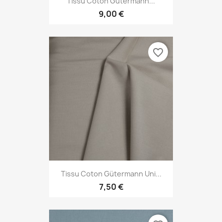
Tissu Coton Gütermann...
9,00 €
favorite_border
Tissu Coton Gütermann Uni...
7,50 €