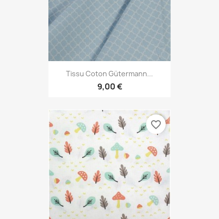
Tissu Coton Gütermann...
9,00 €
favorite_border