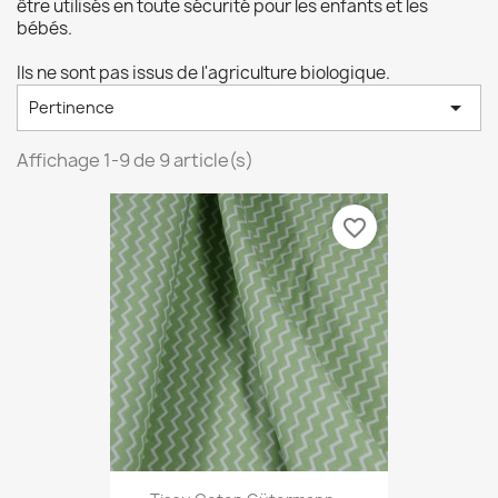
être utilisés en toute sécurité pour les enfants et les
bébés.
Ils ne sont pas issus de l'agriculture biologique.

Pertinence
Affichage 1-9 de 9 article(s)
favorite_border