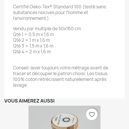
Certifié Oeko-Tex® Standard 100 (testé sans
substances nocives pour l'homme et
l'environnement )
Vendu par multiple de 50x160 cm
Qté 1 = 0,5 m x 1,6 m
Qté 2 = 1 m x 1,6 m
Qté 3 = 1,5 m x 1,6 m
Qté 4 = 2 m x 1,6 m
Conseil: laver toujours votre métrage avant de
tracer et découper le patron choisi. Les tissus
100% coton rétrécissent naturellement après
lavage.
VOUS AIMEREZ AUSSI
favorite_border