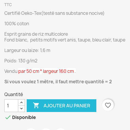
TTC
Certifié Oeko-Tex(testé sans substance nocive)
100% coton
Esprit grains de riz multicolore
Fond blanc, petits motifs vert anis, taupe, bleu clair, taupe
Largeur ou laize: 1,6 m
Poids: 130 g/m2
Vendu
par 50 cm * largeur 160 cm
.
Si vous voulez 1 mètre, il faut mettre quantité = 2
Quantité

favorite_border
AJOUTER AU PANIER

Disponible