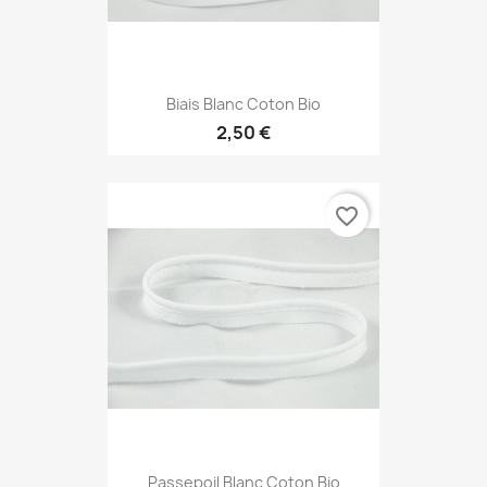
Biais Blanc Coton Bio
2,50 €
favorite_border
Passepoil Blanc Coton Bio